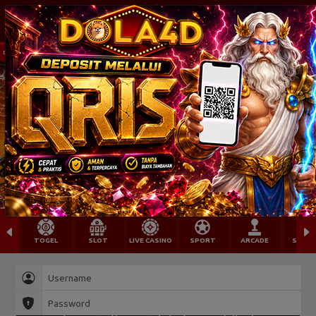
tphone Terbaik Link : https://mez.ink/dola4dresmi.com | alsidola4d.pro | Username Telegram : @offici
TOGEL
SLOT
LIVE CASINO
SPORT
ARCADE
SABU